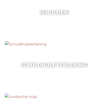
SCHULDEN
SCHULDHULPVERLENING