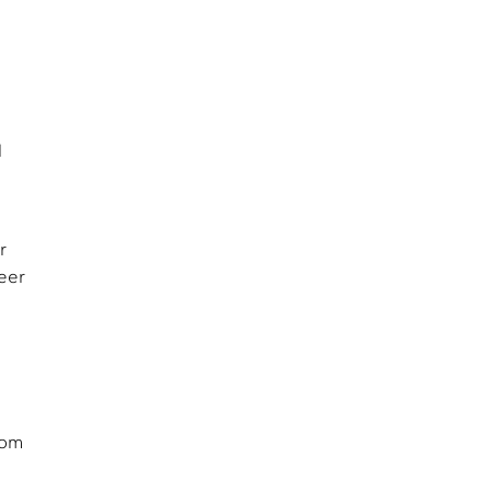
l
r
eer
 om