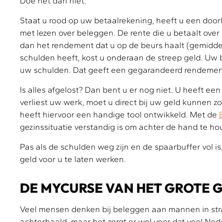
Doe het dan niet.
Staat u rood op uw betaalrekening, heeft u een door
met lezen over beleggen. De rente die u betaalt over
dan het rendement dat u op de beurs haalt (gemiddeld
schulden heeft, kost u onderaan de streep geld. Uw b
uw schulden. Dat geeft een gegarandeerd rendemen
Is alles afgelost? Dan bent u er nog niet. U heeft e
verliest uw werk, moet u direct bij uw geld kunnen z
heeft hiervoor een handige tool ontwikkeld. Met de
gezinssituatie verstandig is om achter de hand te 
Pas als de schulden weg zijn en de spaarbuffer vol is,
geld voor u te laten werken.
DE MYCURSE VAN HET GROTE 
Veel mensen denken bij beleggen aan mannen in stra
achterhaald, maar het zorgt er wel voor dat veel Ned