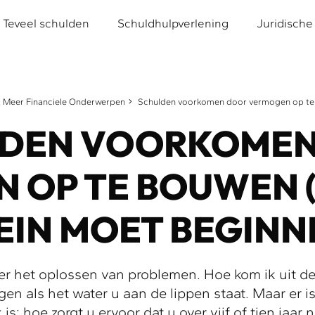
Teveel schulden
Schuldhulpverlening
Juridische
Meer Financiele Onderwerpen
Schulden voorkomen door vermogen op t
LDEN VOORKOMEN
 OP TE BOUWEN (
EIN MOET BEGINN
er het oplossen van problemen. Hoe kom ik uit de
agen als het water u aan de lippen staat. Maar er 
 is: hoe zorgt u ervoor dat u over vijf of tien jaar