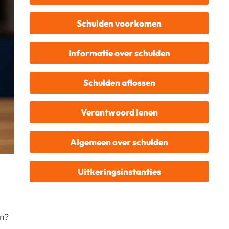
Schulden voorkomen
Informatie over schulden
Schulden aflossen
Verantwoord lenen
Algemeen over schulden
Uitkeringsinstanties
en?