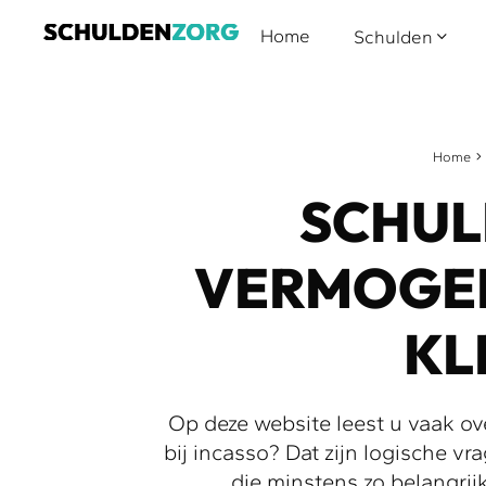
Home
Schulden
Home
SCHU
VERMOGEN
KL
Op deze website leest u vaak ov
bij incasso? Dat zijn logische vr
die minstens zo belangrijk