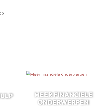
 op
MEER FINANCIELE
HULP
ONDERWERPEN