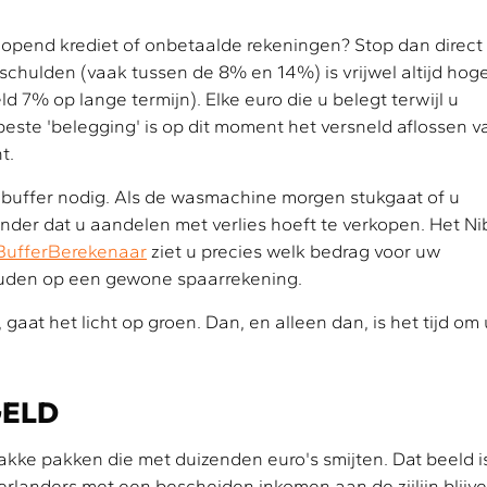
lopend krediet of onbetaalde rekeningen? Stop dan direct
 schulden (vaak tussen de 8% en 14%) is vrijwel altijd hog
 7% op lange termijn). Elke euro die u belegt terwijl u
este 'belegging' is op dit moment het versneld aflossen v
t.
en buffer nodig. Als de wasmachine morgen stukgaat of u
onder dat u aandelen met verlies hoeft te verkopen. Het N
BufferBerekenaar
ziet u precies welk bedrag voor uw
houden op een gewone spaarrekening.
 gaat het licht op groen. Dan, en alleen dan, is het tijd om
GELD
kke pakken die met duizenden euro's smijten. Dat beeld i
erlanders met een bescheiden inkomen aan de zijlijn blijv